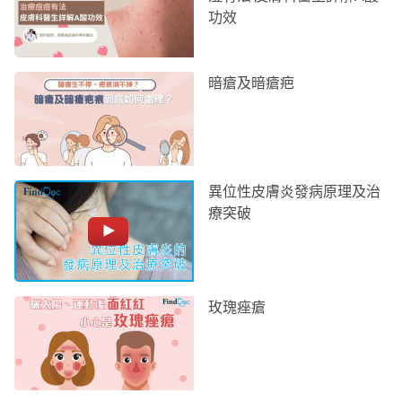
功效
暗瘡及暗瘡疤
異位性皮膚炎發病原理及治
療突破
玫瑰痤瘡