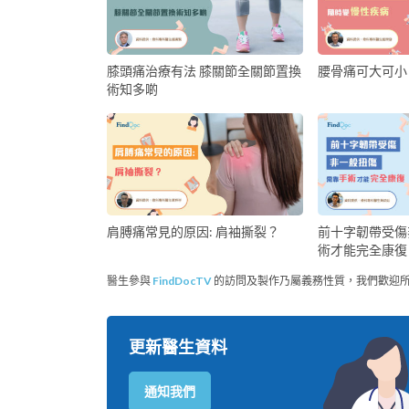
膝頭痛治療有法 膝關節全關節置換
腰骨痛可大可小
術知多啲
前十字韌帶受傷
肩膊痛常見的原因: 肩袖撕裂？
術才能完全康復
醫生參與
FindDocTV
的訪問及製作乃屬義務性質，我們歡迎
更新醫生資料
通知我們