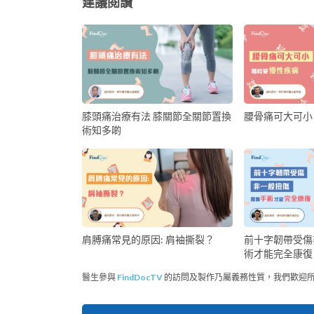
建議閱讀
膝頭痛治療有法 膝關節全關節置換
腰骨痛可大可小
術知多啲
前十字韌帶受傷
肩膊痛常見的原因: 肩袖撕裂？
術才能完全康復
醫生參與
FindDocTV
的訪問及製作乃屬義務性質，我們歡迎