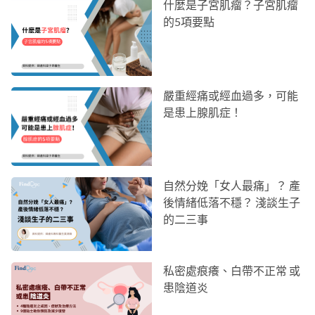
什麼是子宮肌瘤？子宮肌瘤
的5項要點
嚴重經痛或經血過多，可能
是患上腺肌症！
自然分娩「女人最痛」？ 產
後情緒低落不穩？ 淺談生子
的二三事
私密處痕癢、白帶不正常 或
患陰道炎