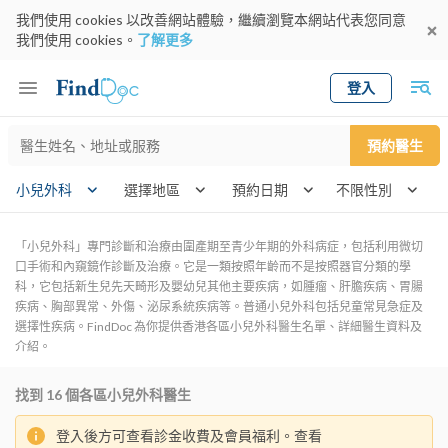
我們使用 cookies 以改善網站體驗，繼續瀏覽本網站代表您同意
我們使用 cookies。
了解更多
登入
Keyword
預約醫生
gender
wk
小兒外科
選擇地區
預約日期
「小兒外科」專門診斷和治療由圍產期至青少年期的外科病症，包括利用微切
口手術和內窺鏡作診斷及治療。它是一類按照年齡而不是按照器官分類的學
科，它包括新生兒先天畸形及嬰幼兒其他主要疾病，如腫瘤、肝膽疾病、胃腸
疾病、胸部異常、外傷、泌尿系統疾病等。普通小兒外科包括兒童常見急症及
選擇性疾病。FindDoc 為你提供香港各區小兒外科醫生名單、詳細醫生資料及
介紹。
找到
16
個各區小兒外科醫生
登入後方可查看診金收費及會員福利。查看