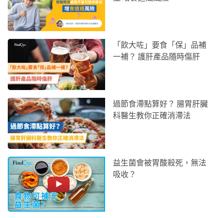
「飲大咗」要食「保」品補
一補？ 護肝產品隨時傷肝
過節食滯點算好？ 腸胃肝臟
科醫生教你正確消滯法
益生菌會被胃酸殺死，無法
吸收？