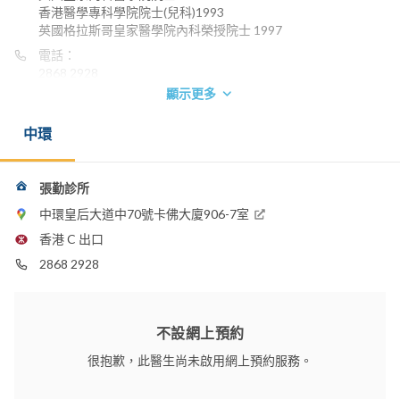
香港醫學專科學院院士(兒科)1993
英國格拉斯哥皇家醫學院內科榮授院士 1997
電話：
2868 2928
顯示更多
中環
張勤診所
中環皇后大道中70號卡佛大廈906-7室
香港 C 出口
2868 2928
不設網上預約
很抱歉，此醫生尚未啟用網上預約服務。