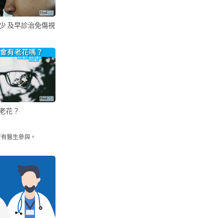
少 及早診治免傷視
老花？
所有醫生參與。