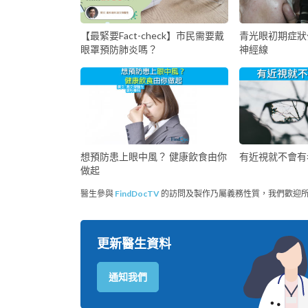
【最緊要Fact-check】市民需要戴
青光眼初期症狀
眼罩預防肺炎嗎？
神經線
想預防患上眼中風？ 健康飲食由你
有近視就不會有
做起
醫生參與
FindDocTV
的訪問及製作乃屬義務性質，我們歡迎
更新醫生資料
通知我們