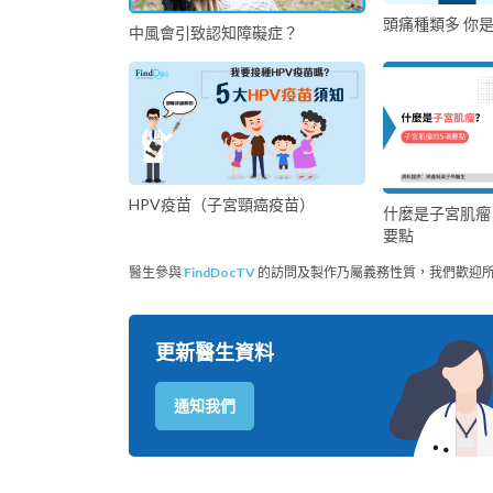
頭痛種類多 你
中風會引致認知障礙症？
HPV疫苗（子宮頸癌疫苗）
什麼是子宮肌瘤
要點
醫生參與
FindDocTV
的訪問及製作乃屬義務性質，我們歡迎
更新醫生資料
通知我們