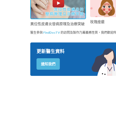
玫瑰痤瘡
異位性皮膚炎發病原理及治療突破
醫生參與
FindDocTV
的訪問及製作乃屬義務性質，我們歡迎
更新醫生資料
通知我們