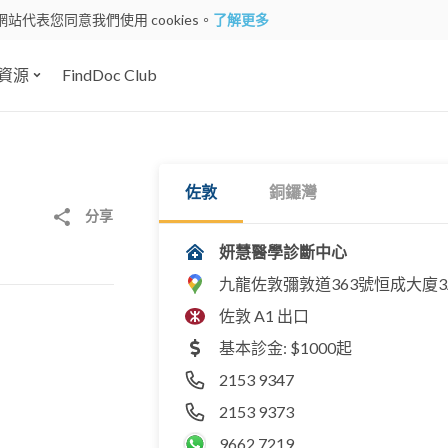
網站代表您同意我們使用 cookies。
了解更多
資源
FindDoc Club
佐敦
銅鑼灣
分享
妍慧醫學診斷中心
九龍佐敦彌敦道363號恒成大廈3
佐敦 A1 出口
基本診金: $1000起
2153 9347
2153 9373
9662 7219