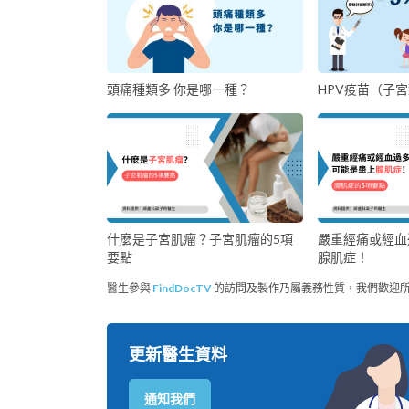
頭痛種類多 你是哪一種？
HPV疫苗（子
什麼是子宮肌瘤？子宮肌瘤的5項
嚴重經痛或經血
要點
腺肌症！
醫生參與
FindDocTV
的訪問及製作乃屬義務性質，我們歡迎
更新醫生資料
通知我們