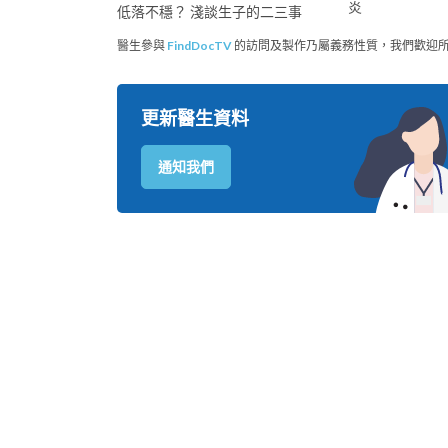
炎
低落不穩？ 淺談生子的二三事
醫生參與
FindDocTV
的訪問及製作乃屬義務性質，我們歡迎
更新醫生資料
通知我們