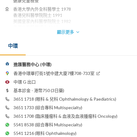
健康兒童檢查
香港大學內外全科醫學士 1978
香港兒科醫學院院士 1991
英國皇家內科醫學院院士 1982
香港大學醫學博士 1992
顯示更多
英國愛丁堡皇家內科醫學院榮授院士 1992
香港醫學專科學院院士(兒科) 1994
中環
英國皇家兒科醫學院榮授院士 1996
英國倫敦皇家內科醫學院榮授院士
電話：
進匯醫務中心 (中環)
3651 1718
香港中環畢打街1號中建大廈7樓708-733室
電郵：
mleung@premiermedical.com.hk
中環 G 出口
基本診金 - 港幣750 (3日藥)
嘉諾撒醫院
養和醫院
3651 1718
(眼科 & 兒科 Ophthalmology & Paediatrics)
香港港安醫院 - 司徒拔道
3651 1733
(綜合專科 Multispecialty)
明德國際醫院
3651 1708
(臨床腫瘤科 & 血液及血液腫瘤科 Oncology)
5541 8538
(綜合專科 Multispecialty)
5541 1216
(眼科 Ophthalmology)