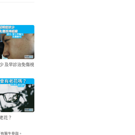
少 及早診治免傷視
老花？
所有醫生參與。