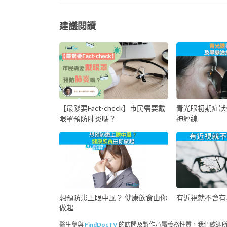
建議閱讀
【最緊要Fact-check】市民需要戴
青光眼初期症狀
眼罩預防肺炎嗎？
神經線
想預防患上眼中風？ 健康飲食由你
有近視就不會有
做起
醫生參與
FindDocTV
的訪問及製作乃屬義務性質，我們歡迎