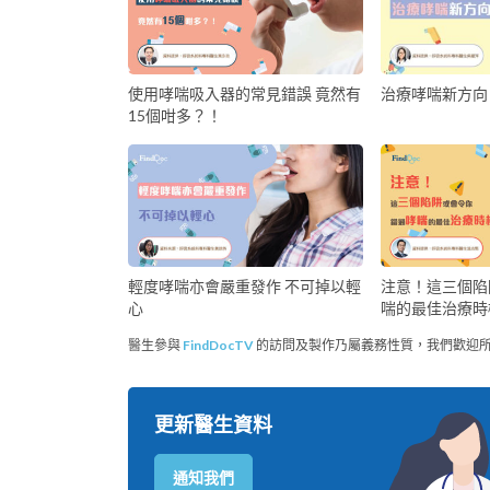
使用哮喘吸入器的常見錯誤 竟然有
治療哮喘新方向
15個咁多？！
輕度哮喘亦會嚴重發作 不可掉以輕
注意！這三個陷
心
喘的最佳治療時
醫生參與
FindDocTV
的訪問及製作乃屬義務性質，我們歡迎
更新醫生資料
通知我們