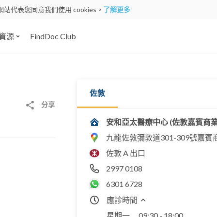
網站代表您同意我們使用 cookies。
了解更多
資源
FindDoc Club
佐敦
分享
安和亞太醫療中心 (佐敦嘉賓商業
九龍佐敦彌敦道301-309號嘉賓
佐敦 A 出口
2997 0108
6301 6728
應診時間
星期一
09:30 - 18:00