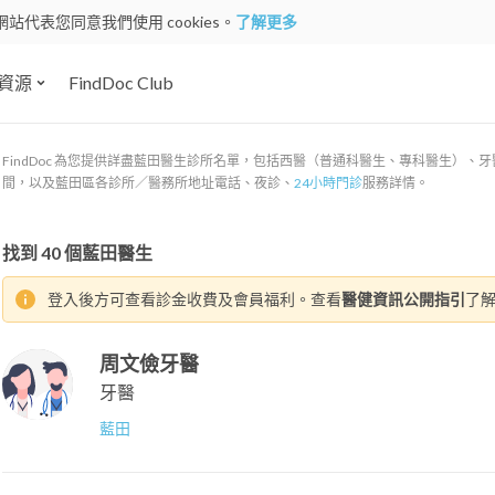
網站代表您同意我們使用 cookies。
了解更多
資源
FindDoc Club
FindDoc 為您提供詳盡藍田醫生診所名單，包括西醫（普通科醫生、專科醫生）
間，以及藍田區各診所／醫務所地址電話、夜診、
24小時門診
服務詳情。
找到
40
個藍田醫生
登入後方可查看診金收費及會員福利。查看
醫健資訊公開指引
了
周文儉牙醫
牙醫
藍田