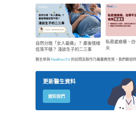
私密處痕癢、白
自然分娩「女人最痛」？ 產後情緒
炎
低落不穩？ 淺談生子的二三事
醫生參與
FindDocTV
的訪問及製作乃屬義務性質，我們歡迎
更新醫生資料
通知我們