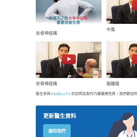
中風
坐骨神經痛
坐骨神經痛
腦腫瘤
醫生參與
FindDocTV
的訪問及製作乃屬義務性質，我們歡迎
更新醫生資料
通知我們