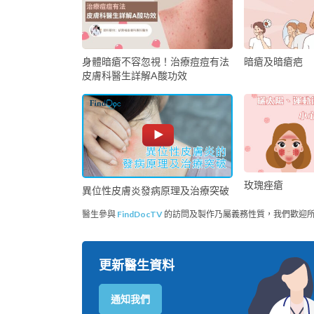
身體暗瘡不容忽視！治療痘痘有法
暗瘡及暗瘡疤
皮膚科醫生詳解A酸功效
玫瑰痤瘡
異位性皮膚炎發病原理及治療突破
醫生參與
FindDocTV
的訪問及製作乃屬義務性質，我們歡迎
更新醫生資料
通知我們