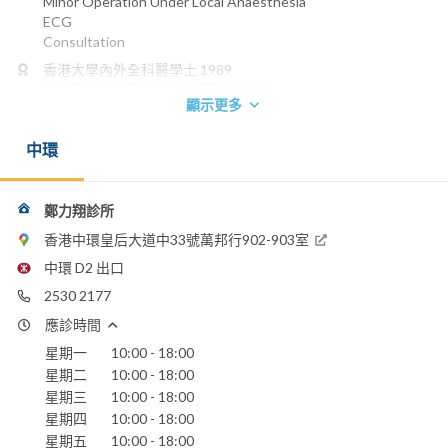
Minor Operation Under Local Anaesthesia
ECG
Consultation
香港大學內外全科醫學士 1989
英國愛丁堡皇家外科醫學院院士 1993
顯示更多
香港外科醫學院院士 1993
香港醫學專科學院院士(外科) 1999
中環
電話：
2530 2177
電郵：
鄭力翔診所
lccheng@graduate.hku.hk
香港中環皇后大道中33號萬邦行902-903室
養和醫院
中環 D2 出口
香港浸信會醫院
2530 2177
香港港安醫院 - 司徒拔道
聖保祿醫院
應診時間
聖德肋撒醫院
星期一
10:00 - 18:00
仁安醫院
星期二
10:00 - 18:00
星期三
10:00 - 18:00
星期四
10:00 - 18:00
星期五
10:00 - 18:00