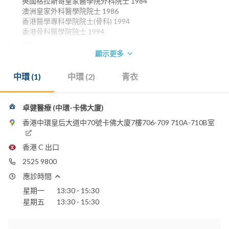
英國格拉斯哥皇家醫學院外科院士 1984
澳洲皇家外科醫學院院士 1986
香港醫學專科學院院士(骨科) 1994
香港骨科醫學院院士 1994
電話：
顯示更多
2526 6002
2525 9800
中環 (1)
中環 (2)
青衣
2431 0230
嘉諾撒醫院
香港浸信會醫院
卓健醫療 (中環-卡佛大廈)
香港港安醫院 - 司徒拔道
香港中環皇后大道中70號卡佛大廈7樓706-709 710A-710B室
明德國際醫院
聖保祿醫院
聖德肋撒醫院
香港 C 出口
2525 9800
應診時間
星期一
13:30 - 15:30
星期五
13:30 - 15:30