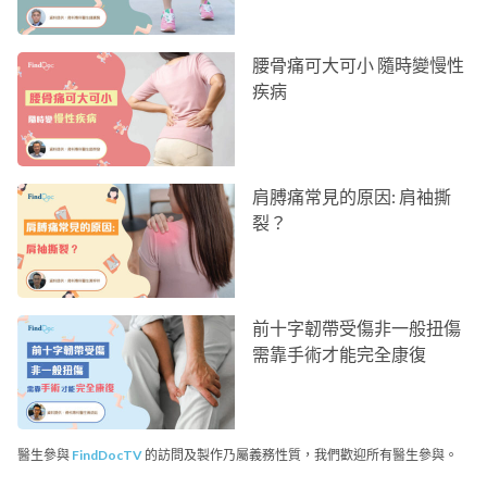
腰骨痛可大可小 隨時變慢性
疾病
肩膊痛常見的原因: 肩袖撕
裂？
前十字韌帶受傷非一般扭傷
需靠手術才能完全康復
醫生參與
FindDocTV
的訪問及製作乃屬義務性質，我們歡迎所有醫生參與。