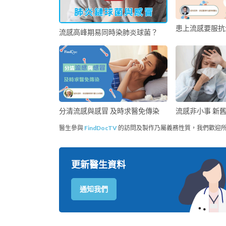
患上流感要服抗
流感高峰期易同時染肺炎球菌？
分清流感與感冒 及時求醫免傳染
流感非小事 新
醫生參與
FindDocTV
的訪問及製作乃屬義務性質，我們歡迎
更新醫生資料
通知我們