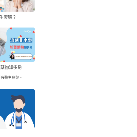
生素嗎？
舊藥物知多啲
所有醫生參與。