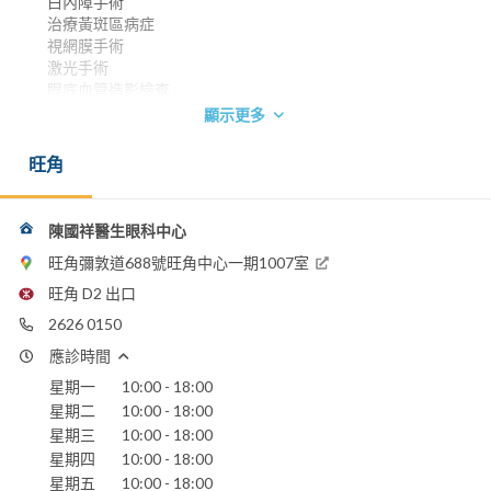
白內障手術
治療黃斑區病症
視網膜手術
激光手術
眼底血管造影檢查
視野檢查
顯示更多
香港中文大學內外全科醫學士1996
旺角
英國愛丁堡皇家外科醫學院院員 2000
香港中文大學流行病學與生物統計學學士後文憑 2002
香港眼科醫學院院士 2004
香港醫學專科學院院士(眼科) 2004
陳國祥醫生眼科中心
電話：
旺角彌敦道688號旺角中心一期1007室
2626 0150
旺角 D2 出口
2761 3588
2626 0150
電郵：
應診時間
eyedrchan@gmail.com
星期一
10:00 - 18:00
養和醫院
星期二
10:00 - 18:00
香港浸信會醫院
星期三
10:00 - 18:00
聖保祿醫院
星期四
10:00 - 18:00
聖德肋撒醫院
星期五
10:00 - 18:00
仁安醫院