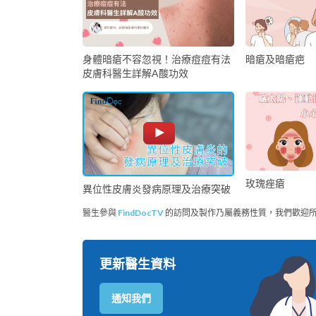
身體暗瘡不容忽視！治療痘痘有法
暗瘡及暗瘡疤
皮膚科醫生詳解A酸功效
玫瑰痤瘡
異位性皮膚炎發病原理及治療突破
醫生參與
FindDocTV
的訪問及製作乃屬義務性質，我們歡迎
更新醫生資料
通知我們