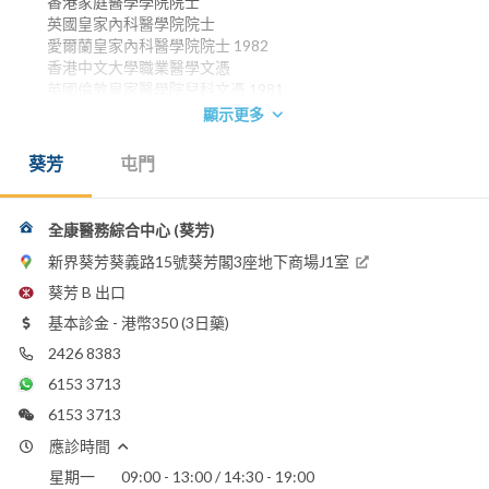
香港家庭醫學學院院士
英國皇家內科醫學院院士
愛爾蘭皇家內科醫學院院士 1982
香港中文大學職業醫學文憑
英國倫敦皇家醫學院兒科文憑 1981
香港大學內外全科醫學士 1976
顯示更多
星加坡國立大學醫學學院兒科碩士
香港醫學專科學院院士（小兒科）
葵芳
屯門
香港醫學專科學院院士（家庭醫學）
電話：
2458 8222
全康醫務綜合中心 (葵芳)
2426 8383
新界葵芳葵義路15號葵芳閣3座地下商場J1室
電郵：
葵芳 B 出口
enquiry@adecmed.com
基本診金 - 港幣350 (3日藥)
2426 8383
6153 3713
6153 3713
應診時間
星期一
09:00 - 13:00 / 14:30 - 19:00