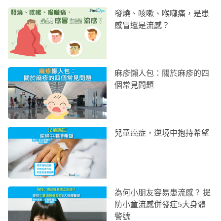
發燒、咳嗽、喉嚨痛，是患
感冒還是流感？
麻疹懶人包：關於麻疹的四
個常見問題
兒童癌症，逆境中抱持希望
為何小朋友容易患流感？ 提
防小童流感併發症5大身體
警號