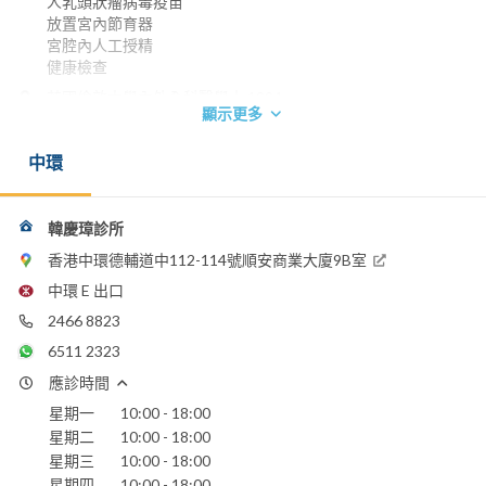
人乳頭狀瘤病毒疫苗
放置宮內節育器
宮腔內人工授精
健康檢查
英國倫敦大學內外全科醫學士 1994
顯示更多
英國皇家婦產科醫學院院士 1999
香港醫學專科學院院士(婦產科) 2002
中環
香港婦產科學院院士 2003
電話：
2878 2988
(IMC)
韓慶璋診所
2466 8823
(Dr Hon Clinic)
3153 9000
(Gleneagles)
香港中環德輔道中112-114號順安商業大廈9B室
WhatsApp:
中環 E 出口
6511 2323
2466 8823
電郵：
6511 2323
dredmundhonclinic@gmail.com
應診時間
嘉諾撒醫院
星期一
10:00 - 18:00
養和醫院
星期二
10:00 - 18:00
香港港安醫院 - 司徒拔道
星期三
10:00 - 18:00
明德國際醫院
星期四
10:00 - 18:00