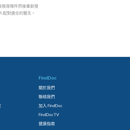
改搜尋條件然後重新搜
人配對適合的醫生。
FindDoc
關於我們
聯絡我們
院
加入 FindDoc
FindDocTV
健康指南