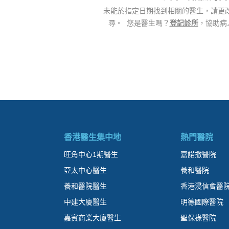
未能於指定日期找到相關的醫生，請更
尋。 您是醫生嗎？
登記診所
，協助病
香港醫生集中地
熱門醫院
旺角中心1期醫生
嘉諾撒醫院
亞太中心醫生
養和醫院
養和醫院醫生
香港浸信會醫
中建大廈醫生
明德國際醫院
嘉賓商業大廈醫生
聖保祿醫院