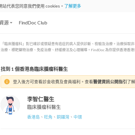
網站代表您同意我們使用 cookies。
了解更多
資源
FindDoc Club
「臨床腫瘤科」對已確診或懷疑患有癌症的病人提供診斷、檢驗及治療。治療採取非
治療、標靶藥物治療、免疫治療、紓緩療法及心理輔導。FindDoc 為你提供香港
找到
1
個香港島臨床腫瘤科醫生
登入後方可查看診金收費及會員福利。查看
醫健資訊公開指引
了
李智仁醫生
臨床腫瘤科醫生
香港島
、
旺角
、
銅鑼灣
、
中環