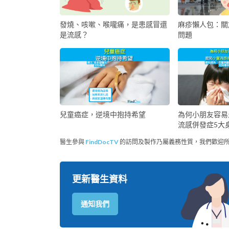
發燒、咳嗽、喉嚨痛，是患感冒還
麻疹懶人包：關
是流感？
問題
兒童癌症，逆境中抱持希望
為何小朋友容易
流感併發症5大
醫生參與
FindDocTV
的訪問及製作乃屬義務性質，我們歡迎
更新醫生資料
通知我們