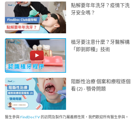
點解要年年洗牙？疫情下洗
牙安全嗎？
植牙要注意什麼？牙醫解構
「即剝即種」技術
阻斷性治療 個案和療程逐個
看 (2) - 顎骨問題
醫生參與
FindDocTV
的訪問及製作乃屬義務性質，我們歡迎所有醫生參與。