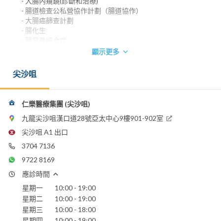
- 大腸內窺鏡(診斷和治療)
- 腸道檢查公私營協作計劃（腸道協作）
- 大腸癌篩查計劃
- 腸化生
- 腸易激綜合症
- 肝炎
顯示更多
- 肝功能異常、肝硬化、脂肪肝
- 吞嚥困難
尖沙咀
- 幽門螺旋菌診治
- 痔瘡結紮
香港大學內外全科醫學士
仁樂醫療集團 (尖沙咀)
英國皇家內科醫學院院士
九龍尖沙咀漢口道28號亞太中心9樓901-902室
香港內科醫學院院士
尖沙咀 A1 出口
香港醫學專科學院院士 (內科)
3704 7136
電郵：
bmgtst.info@gmail.com
9722 8169
應診時間
星期一
10:00 - 19:00
星期二
10:00 - 19:00
星期三
10:00 - 18:00
星期四
10:00 - 19:00