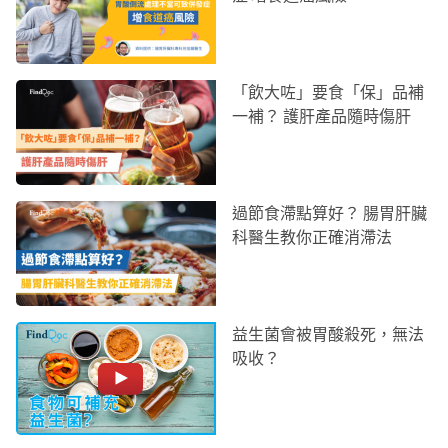
「飲大咗」要食「保」品補
一補？ 護肝產品隨時傷肝
過節食滯點算好？ 腸胃肝臟
科醫生教你正確消滯法
益生菌會被胃酸殺死，無法
吸收？