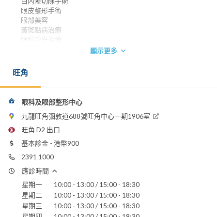
白內障切除手術
眼皮整形手術
眼部美容
黃斑點病治療
眼科激光治療
內窺鏡通淚管手術
顯示更多
眼眶病 / 腫瘤手術
複習眼皮手術
旺角
香港中文大學內外全科醫學士 1997
英國愛丁堡皇家外科醫學院院員
香港眼科醫學院院士
眼科及眼部整形中心
香港醫學專科學院院士 (眼科)
九龍旺角彌敦道688號旺角中心一期1906室
電話：
旺角 D2 出口
2391 1000
基本診金 - 港幣900
電郵：
2391 1000
eyebwong@gmail.com
應診時間
養和醫院
星期一
10:00 - 13:00 / 15:00 - 18:30
香港浸信會醫院
聖德肋撒醫院
星期二
10:00 - 13:00 / 15:00 - 18:30
星期三
10:00 - 13:00 / 15:00 - 18:30
星期四
10:00 - 13:00 / 15:00 - 18:30