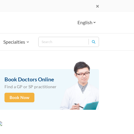
English
Search
Specialties
Search for:
Book Doctors Online
Find a GP or SP practitioner
Book Now