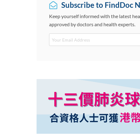
Subscribe to FindDoc 
Keep yourself informed with the latest hea
approved by doctors and health experts.
Email