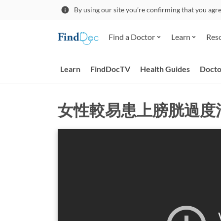
By using our site you’re confirming that you agr
Find a Doctor
Learn
Res
Learn
FindDocTV
Health Guides
Docto
女性較易患上膀胱過度