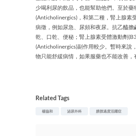
少喝利尿的飲品，也能幫助他們。至於藥
(Anticholinergics)，和第二種，腎上
病徵，例如尿急、尿頻和夜尿。抗乙醯膽鹼類藥物(
乾、口乾、便秘；腎上腺素受體激動劑(B3-
(Anticholinergics)副作用較少
物只能舒緩病情，如果服藥也不能改善，
Related Tags
楊協和
泌尿外科
膀胱過度活躍症