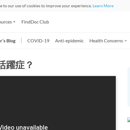
ee to our use of cookies to improve your experience.
Learn More
ources
FindDoc Club
r’s Blog
COVID-19
Anti-epidemic
Health Concerns
活躍症？