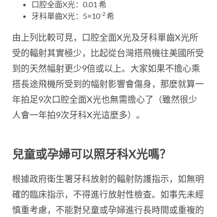
口腔全面X光：0.01 希
-2
牙科單齒X光：5×10
希
由上列比較可見，口腔全面X光及牙科單齒X光所
受的輻射其實極少，比起從台灣搭飛機往美國所受
到的天然幅射更少9倍或以上。大家如果不擔心乘
搭長途飛機所受到的幅射影響會傷身，那麼就算一
年拍足9次口腔全面X光也無需擔心了（雖然很少
人會一年拍9次牙科X光這麼多）。
兒童或孕婦可以照牙科X光嗎？
根據政府衛生署牙科放射的輻射防護指示，如無明
確的臨床指示，不得進行放射性檢查。如事先未經
慎重考慮，不能對兒童或孕婦進行長時間或重複的