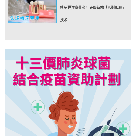
植牙要注意什么？牙医解构「即剥即种」
技术