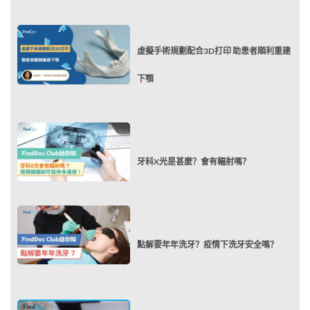
虛擬手術規劃配合3D打印 助患者順利重建
下顎
牙科X光是甚麼？會有輻射嗎？
點解要年年洗牙？疫情下洗牙安全嗎？