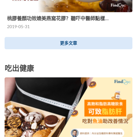
桃膠養顏功效媲美燕窩花膠？聽吓中醫師點樣…
2019-05-31
更多文章
吃出健康