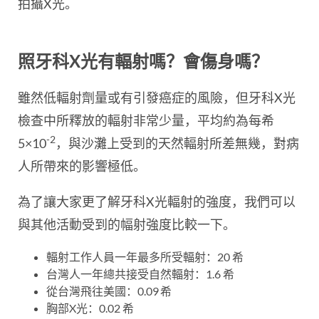
拍攝X光。
照牙科X光有輻射嗎？會傷身嗎？
雖然低輻射劑量或有引發癌症的風險，但牙科X光
檢查中所釋放的輻射非常少量，平均約為每希
-2
5×10
，與沙灘上受到的天然輻射所差無幾，對病
人所帶來的影響極低。
為了讓大家更了解牙科X光輻射的強度，我們可以
與其他活動受到的幅射強度比較一下。
輻射工作人員一年最多所受輻射：20 希
台灣人一年總共接受自然輻射：1.6 希
從台灣飛往美國：0.09
希
胸部X光：0.02 希