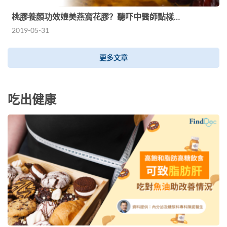
桃膠養顏功效媲美燕窩花膠？聽吓中醫師點樣…
2019-05-31
更多文章
吃出健康