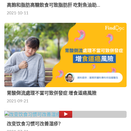
高飽和脂肪高糖飲食可致脂肪肝 吃對魚油助…
2021-10-11
胃酸倒流處理不當可致併發症 增食道癌風險
2021-09-21
改变饮食习惯可改善湿疹？