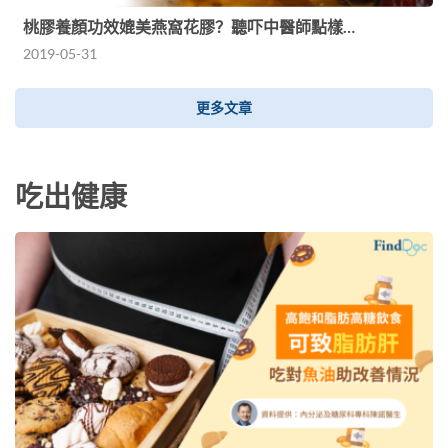
桃膠養顏功效媲美燕窩花膠？聽吓中醫師點樣…
2019-05-31
更多文章
吃出健康