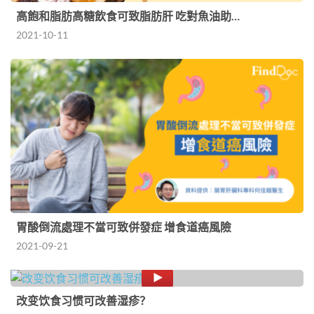
高飽和脂肪高糖飲食可致脂肪肝 吃對魚油助…
2021-10-11
胃酸倒流處理不當可致併發症 增食道癌風險
2021-09-21
改变饮食习惯可改善湿疹？