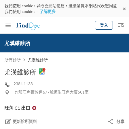
我們使用 cookies 以改善網站體驗，繼續瀏覽本網站代表您同意
我們使用 cookies。
了解更多
登入
Keyword
預約醫生
尤漢維診所
gender
wknd[
專科
選擇地區
預約日期
所有診所
尤漢維診所
尤漢維診所
2384 1133
九龍旺角彌敦道677號恒生旺角大廈501室
旺角 C1 出口
更新診所資料
分享