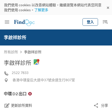
我們使用 cookies 以改善網站體驗，繼續瀏覽本網站代表您同意
我們使用 cookies。
了解更多
登入
Keyword
預約醫生
李啟祥診所
gender
wknd[
專科
選擇地區
預約日期
所有診所
李啟祥診所
李啟祥診所
2522 7833
香港中環皇后大道中37號余道生行807室
中環 D2 出口
更新診所資料
分享