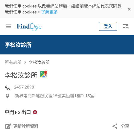
我們使用 cookies 以改善網站體驗，繼續瀏覽本網站代表您同意
我們使用 cookies。
了解更多
登入
Keyword
預約醫生
李松汝診所
gender
wknd[
專科
選擇地區
預約日期
所有診所
李松汝診所
李松汝診所
2457 2898
新界屯門新墟啟民徑15號美恒樓1樓D-15室
屯門 F2 出口
更新診所資料
分享