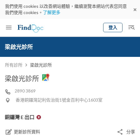
我們使用 cookies 以改善網站體驗，繼續瀏覽本網站代表您同意
我們使用 cookies。
了解更多
登入
Keyword
預約醫生
梁啟光診所
gender
wknd[
專科
選擇地區
預約日期
所有診所
梁啟光診所
梁啟光診所
2890 3869
香港銅鑼灣記利佐治街1號金百利中心1603室
銅鑼灣 E 出口
更新診所資料
分享