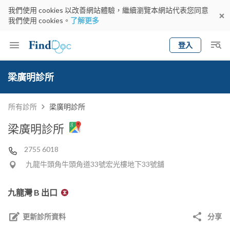
我們使用 cookies 以改善網站體驗，繼續瀏覽本網站代表您同意
我們使用 cookies。
了解更多
登入
Keyword
預約醫生
梁廣明診所
gender
wknd[
專科
選擇地區
預約日期
所有診所
梁廣明診所
梁廣明診所
2755 6018
九龍牛頭角牛頭角道33號宏光樓地下33號舖
九龍灣 B 出口
更新診所資料
分享