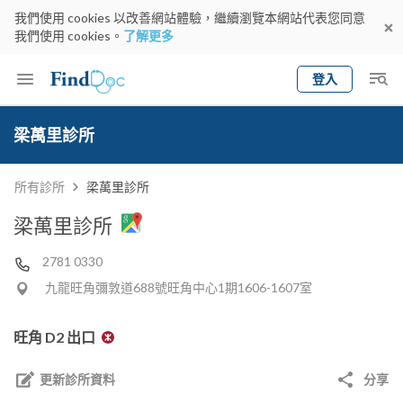
我們使用 cookies 以改善網站體驗，繼續瀏覽本網站代表您同意
我們使用 cookies。
了解更多
登入
Keyword
預約醫生
梁萬里診所
gender
wknd[
專科
選擇地區
預約日期
所有診所
梁萬里診所
梁萬里診所
2781 0330
九龍旺角彌敦道688號旺角中心1期1606-1607室
旺角 D2 出口
更新診所資料
分享