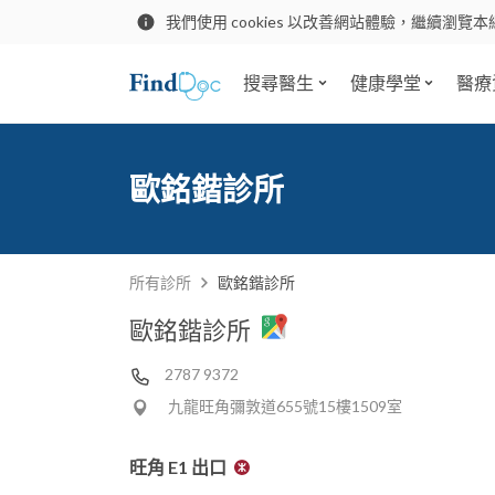
我們使用 cookies 以改善網站體驗，繼續瀏覽本
搜尋醫生
健康學堂
醫療
歐銘鍇診所
所有診所
歐銘鍇診所
歐銘鍇診所
2787 9372
九龍旺角彌敦道655號15樓1509室
旺角 E1 出口