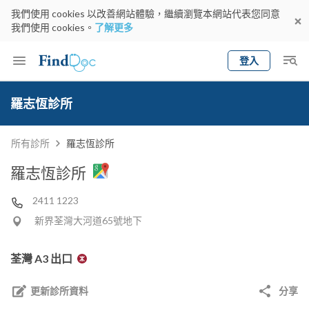
我們使用 cookies 以改善網站體驗，繼續瀏覽本網站代表您同意
我們使用 cookies。
了解更多
登入
Keyword
預約醫生
羅志恆診所
gender
wknd[
專科
選擇地區
預約日期
所有診所
羅志恆診所
羅志恆診所
2411 1223
新界荃灣大河道65號地下
荃灣 A3 出口
更新診所資料
分享