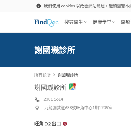
我們使用 cookies 以改善網站體驗，繼續瀏覽本
搜尋醫生
健康學堂
醫療
謝國璣診所
所有診所
謝國璣診所
謝國璣診所
2381 1614
九龍彌敦道688號旺角中心1期1705室
旺角 D2 出口