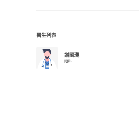
醫生列表
謝國璣
眼科