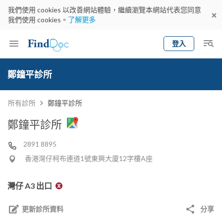
我們使用 cookies 以改善網站體驗，繼續瀏覽本網站代表您同意
我們使用 cookies。
了解更多
登入
Keyword
預約醫生
鄭鐘平診所
gender
wknd[
專科
選擇地區
預約日期
所有診所
鄭鐘平診所
鄭鐘平診所
2891 8895
香港灣仔柯布連道1號東興大廈12字樓A座
灣仔 A3 出口
更新診所資料
分享