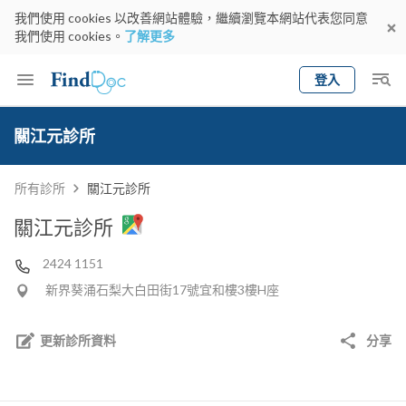
我們使用 cookies 以改善網站體驗，繼續瀏覽本網站代表您同意
我們使用 cookies。
了解更多
登入
Keyword
預約醫生
關江元診所
gender
wknd[
專科
選擇地區
預約日期
所有診所
關江元診所
關江元診所
2424 1151
新界葵涌石梨大白田街17號宜和樓3樓H座
更新診所資料
分享