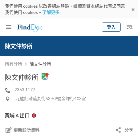
我們使用 cookies 以改善網站體驗，繼續瀏覽本網站代表您同意
我們使用 cookies。
了解更多
登入
Keyword
預約醫生
陳文仲診所
gender
wknd[
專科
選擇地區
預約日期
所有診所
陳文仲診所
陳文仲診所
2363 1177
九龍紅磡蕪湖街53-59號金輝行403室
黃埔 A 出口
更新診所資料
分享