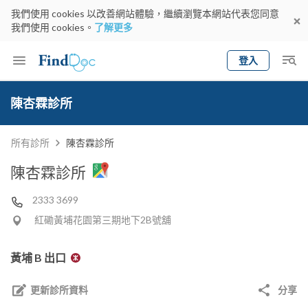
我們使用 cookies 以改善網站體驗，繼續瀏覽本網站代表您同意
我們使用 cookies。
了解更多
登入
Keyword
預約醫生
陳杏霖診所
gender
wknd[
專科
選擇地區
預約日期
所有診所
陳杏霖診所
陳杏霖診所
2333 3699
紅磡黃埔花園第三期地下2B號舖
黃埔 B 出口
更新診所資料
分享