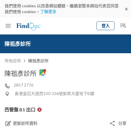
我們使用 cookies 以改善網站體驗，繼續瀏覽本網站代表您同意
我們使用 cookies。
了解更多
登入
Keyword
預約醫生
陳祖彥診所
gender
wknd[
專科
選擇地區
預約日期
所有診所
陳祖彥診所
陳祖彥診所
2857 2776
香港皇后大道西330-336號新昇大廈地下B舖
西營盤 B1 出口
更新診所資料
分享